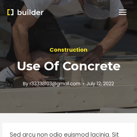
Skip
to
content
Construction
Use Of Concrete
By
r33338103@gmail.com
July 12, 2022
Sed arcu non odio euismod lacinia. Sit